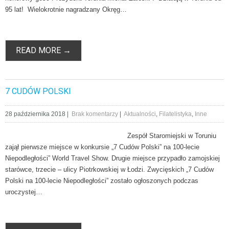
95 lat! Wielokrotnie nagradzany Okręg…
READ MORE →
7 CUDÓW POLSKI
28 października 2018
|
Brak komentarzy
|
Aktualności
,
Filatelistyka
,
Inne
Zespół Staromiejski w Toruniu
zajął pierwsze miejsce w konkursie „7 Cudów Polski” na 100-lecie
Niepodległości” World Travel Show. Drugie miejsce przypadło zamojskiej
starówce, trzecie – ulicy Piotrkowskiej w Łodzi. Zwycięskich „7 Cudów
Polski na 100-lecie Niepodległości” zostało ogłoszonych podczas
uroczystej…