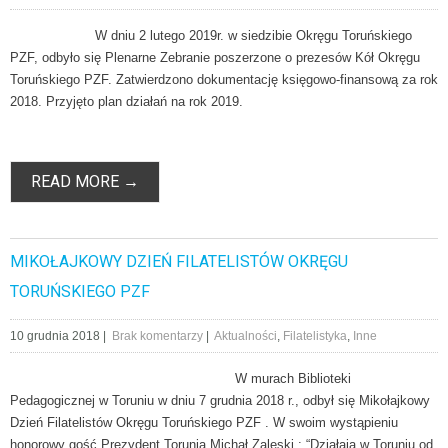
W dniu 2 lutego 2019r. w siedzibie Okręgu Toruńskiego
PZF, odbyło się Plenarne Zebranie poszerzone o prezesów Kół Okręgu
Toruńskiego PZF. Zatwierdzono dokumentację księgowo-finansową za rok
2018. Przyjęto plan działań na rok 2019.
READ MORE →
MIKOŁAJKOWY DZIEŃ FILATELISTÓW OKRĘGU
TORUŃSKIEGO PZF
10 grudnia 2018
|
Brak komentarzy
|
Aktualności
,
Filatelistyka
,
Inne
W murach Biblioteki
Pedagogicznej w Toruniu w dniu 7 grudnia 2018 r., odbył się Mikołajkowy
Dzień Filatelistów Okręgu Toruńskiego PZF . W swoim wystąpieniu
honorowy gość Prezydent Torunia Michał Zaleski : “Działają w Toruniu od