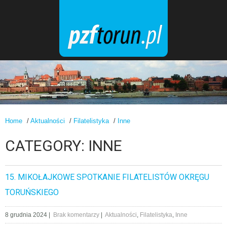
Home
/
Aktualności
/
Filatelistyka
/
Inne
CATEGORY: INNE
15. MIKOŁAJKOWE SPOTKANIE FILATELISTÓW OKRĘGU
TORUŃSKIEGO
8 grudnia 2024
|
Brak komentarzy
|
Aktualności
,
Filatelistyka
,
Inne