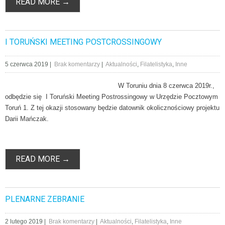
READ MORE →
I TORUŃSKI MEETING POSTCROSSINGOWY
5 czerwca 2019
|
Brak komentarzy
|
Aktualności
,
Filatelistyka
,
Inne
W Toruniu dnia 8 czerwca 2019r.,
odbędzie się I Toruński Meeting Postrossingowy w Urzędzie Pocztowym
Toruń 1. Z tej okazji stosowany będzie datownik okolicznościowy projektu
Darii Mańczak.
READ MORE →
PLENARNE ZEBRANIE
2 lutego 2019
|
Brak komentarzy
|
Aktualności
,
Filatelistyka
,
Inne