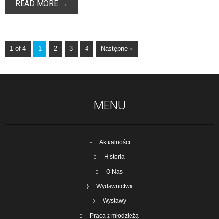
READ MORE →
1 of 4
1
2
3
4
Następne »
MENU
Aktualności
Historia
O Nas
Wydawnictwa
Wystawy
Praca z młodzieżą