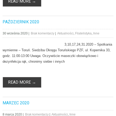
READ MORE →
PAŹDZIERNIK 2020
30 września 2020
|
Brak komentarzy
|
Aktualności
,
Filatelistyka
,
Inne
3,10,17,24,31.2020 – Spotkania
wymienne – Toruń. Siedziba Okręgu Toruńskiego PZF, ul. Kopernika 33,
godz. 11:00-13:00 Uwaga: Oczywiście maseczki obowiązkowo i
dezynfekcja rąk, chronimy siebie i innych
READ MORE →
MARZEC 2020
8 marca 2020
|
Brak komentarzy
|
Aktualności
,
Inne