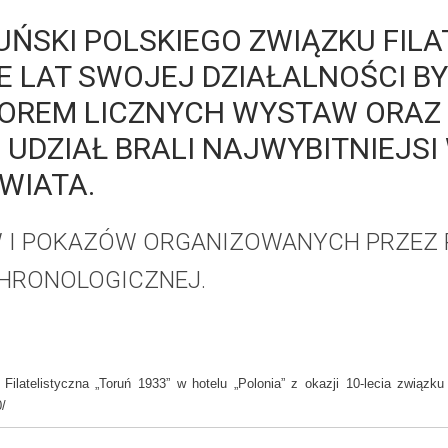
UŃSKI POLSKIEGO ZWIĄZKU FIL
E LAT SWOJEJ DZIAŁALNOŚCI BY
OREM LICZNYCH WYSTAW ORAZ
 UDZIAŁ BRALI NAJWYBITNIEJS
WIATA.
W I POKAZÓW ORGANIZOWANYCH PRZEZ 
HRONOLOGICZNEJ.
ilatelistyczna „Toruń 1933” w hotelu „Polonia” z okazji 10-lecia związku 
/