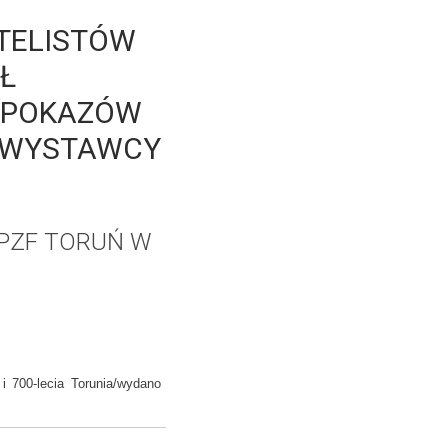
ATELISTÓW
Ł
 POKAZÓW
I WYSTAWCY
PZF TORUŃ W
i 700-lecia Torunia/wydano