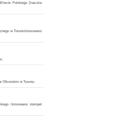
00-lecie Polskiego Znaczka
tycznego w Toruniu/stosowano
go.
 Oficerskim w Toruniu.
skiego /stosowano stempel