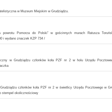
atelistyczna w Muzeum Miejskim w Grudziądzu.
ia powrotu Pomorza do Polski” w gościnnych murach Ratusza Toruńs
30 i wydano znaczek KZP 734 /
styczny w Grudziądzu członków koła PZF nr 2 w holu Urzędu Pocztowe
naczka
w Grudziądzu członków koła PZF nr 2 w świetlicy Urzędu Pocztowego w Gru
o stempel okolicznościowy