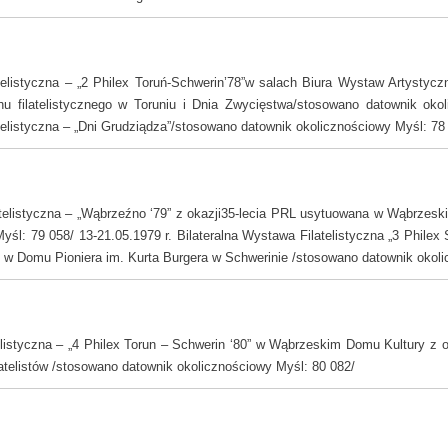
listyczna – „2 Philex Toruń-Schwerin’78”w salach Biura Wystaw Artystyczn
hu filatelistycznego w Toruniu i Dnia Zwycięstwa/stosowano datownik oko
telistyczna – „Dni Grudziądza”/stosowano datownik okolicznościowy Myśl: 78
elistyczna – „Wąbrzeźno ‘79” z okazji35-lecia PRL usytuowana w Wąbrzes
śl: 79 058/ 13-21.05.1979 r. Bilateralna Wystawa Filatelistyczna „3 Philex 
L w Domu Pioniera im. Kurta Burgera w Schwerinie /stosowano datownik okol
istyczna – „4 Philex Torun – Schwerin ‘80” w Wąbrzeskim Domu Kultury z o
latelistów /stosowano datownik okolicznościowy Myśl: 80 082/