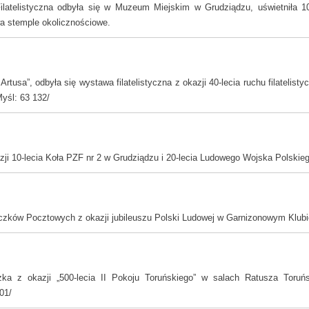
latelistyczna odbyła się w Muzeum Miejskim w Grudziądzu, uświetniła 1
 stemple okolicznościowe.
Artusa”, odbyła się wystawa filatelistyczna z okazji 40-lecia ruchu filatelis
yśl: 63 132/
azji 10-lecia Koła PZF nr 2 w Grudziądzu i 20-lecia Ludowego Wojska Polskie
ków Pocztowych z okazji jubileuszu Polski Ludowej w Garnizonowym Klubie
a z okazji „500-lecia II Pokoju Toruńskiego” w salach Ratusza Toruń
01/