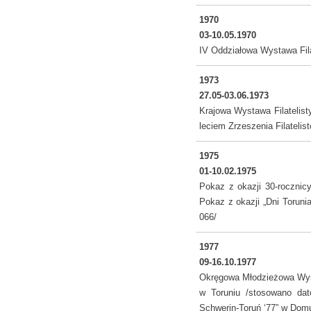
1970
03-10.05.1970
IV Oddziałowa Wystawa Filat
1973
27.05-03.06.1973
Krajowa Wystawa Filatelist
leciem Zrzeszenia Filateli
1975
01-10.02.1975
Pokaz z okazji 30-rocznic
Pokaz z okazji „Dni Toruni
066/
1977
09-16.10.1977
Okręgowa Młodzieżowa Wyst
w Toruniu /stosowano dato
Schwerin-Toruń ‘77” w Domu