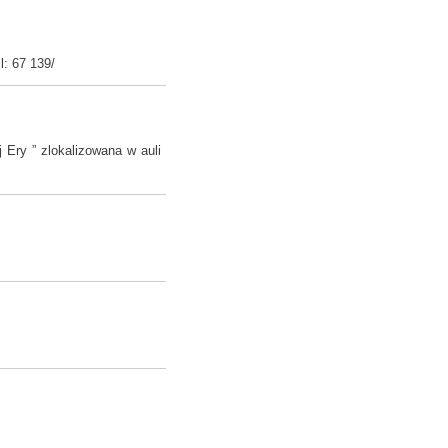
l: 67 139/
 Ery ” zlokalizowana w auli