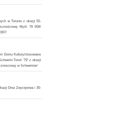
ych w Toruniu z okazji 55-
licznościowy Myśl: 78 058/
 087/
kim Domu Kultury/stosowano
Schwerin-Toruń ‘79” z okazji
icznosciowy w Schwerinie/
kazji Dnia Zwycięstwa i 30-