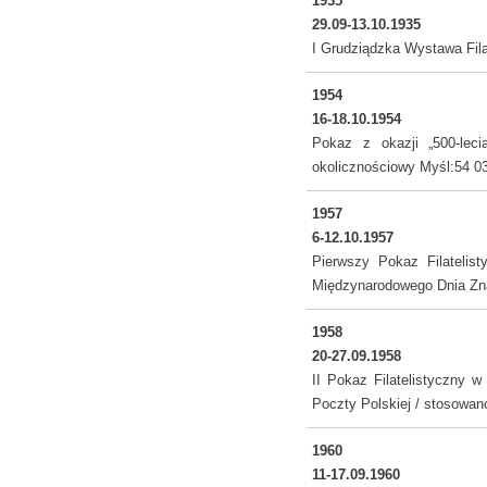
1935
29.09-13.10.1935
I Grudziądzka Wystawa Fil
1954
16-18.10.1954
Pokaz z okazji „500-lec
okolicznościowy Myśl:54 0
1957
6-12.10.1957
Pierwszy Pokaz Filateli
Międzynarodowego Dnia Z
1958
20-27.09.1958
II Pokaz Filatelistyczny 
Poczty Polskiej / stosowan
1960
11-17.09.1960