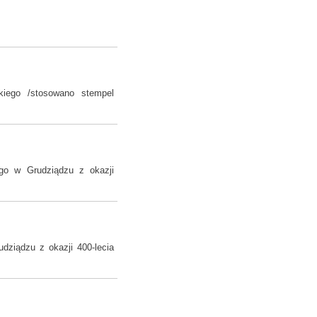
kiego /stosowano stempel
go w Grudziądzu z okazji
dziądzu z okazji 400-lecia