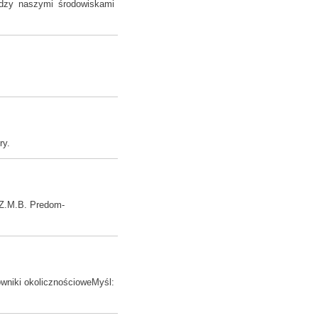
iedzy naszymi środowiskami
ry.
 Z.M.B. Predom-
owniki okolicznościoweMyśl: