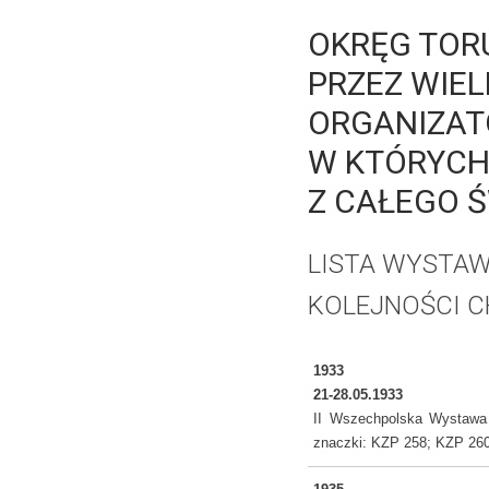
OKRĘG TOR
PRZEZ WIEL
ORGANIZAT
W KTÓRYCH
Z CAŁEGO Ś
LISTA WYSTA
KOLEJNOŚCI C
1933
21-28.05.1933
II Wszechpolska Wystawa F
znaczki: KZP 258; KZP 260