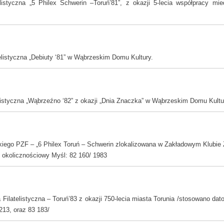
elistyczna „5 Philex Schwerin –Toruń’81”, z okazji 5-lecia współpracy m
listyczna „Debiuty ‘81” w Wąbrzeskim Domu Kultury.
istyczna „Wąbrzeźno ‘82” z okazji „Dnia Znaczka” w Wąbrzeskim Domu Kultu
kiego PZF – „6 Philex Toruń – Schwerin zlokalizowana w Zakładowym Klubie
 okolicznościowy Myśl: 82 160/ 1983
ilatelistyczna – Toruń’83 z okazji 750-lecia miasta Torunia /stosowano dat
213, oraz 83 183/