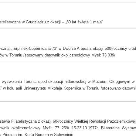
elistyczna w Grudziądzu z okazji – „80 lat święta 1 maja”
yczna „Torphilex-Copernicana 73” w Dworze Artusa z okazji 500-rocznicy urodz
stów w Toruniu /stosowany datownik okolicznościowy Myśl: 73 039/
y wyzwolenia Torunia spod okupacji hitlerowskiej w Muzeum Okręgowym w T
a” w holu auli Uniwersytetu Mikołaja Kopernika w Toruniu /stosowano datown
awa Filatelistyczna z okazji 60-rocznicy Wielkiej Rewolucji Październikow
wnik okolicznościowy Myśl: 77 259/ 15-23.10.1977r. Bilateralna Wystawa
 Pioniera im. Kurta Burgera w Schwerinie