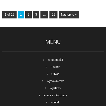
1 of 25
1
2
3
…
25
Następne »
MENU
Aktualności
Historia
O Nas
Wydawnictwa
Wystawy
Praca z młodzieżą
Kontakt