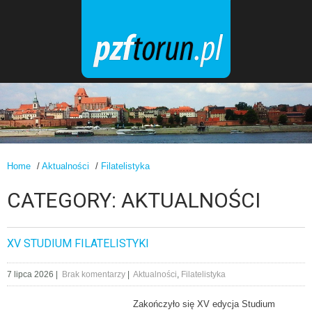
Home
/
Aktualności
/
Filatelistyka
CATEGORY: AKTUALNOŚCI
XV STUDIUM FILATELISTYKI
7 lipca 2026
|
Brak komentarzy
|
Aktualności
,
Filatelistyka
Zakończyło się XV edycja Studium