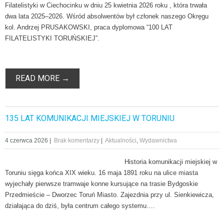
Filatelistyki w Cie­cho­cin­ku w dniu 25 kwietnia 2026 roku , która trwała
dwa lata 2025–2026. Wśród absolwentów był człon­ek naszego Okręgu
kol. Andrzej PRUSAKOWSKI, praca dyplomowa “100 LAT
FILATELISTYKI TORUŃSKIEJ”.
READ MORE →
135 LAT KOMUNIKACJI MIEJSKIEJ W TORUNIU
4 czerwca 2026
|
Brak komentarzy
|
Aktualności
,
Wydawnictwa
Historia komunikacji miejskiej w
Toruniu sięga końca XIX wieku. 16 maja 1891 roku na ulice miasta
wyjechały pierwsze tramwaje konne kursujące na trasie Bydgoskie
Przedmieście – Dworzec Toruń Miasto. Zajezdnia przy ul. Sienkiewicza,
działająca do dziś, była centrum całego systemu….