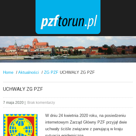
Home
/
Aktualności
/
ZG PZF
UCHWAŁY ZG PZF
UCHWAŁY ZG PZF
7 maja 2020
|
Brak komentarzy
W dniu 24 kwietnia 2020 roku, na posiedzeniu
internetowym Zarząd Główny PZF przyjął dwie
uchwały ściśle związane z panującą w kraju
sytuacją epidemiczną.