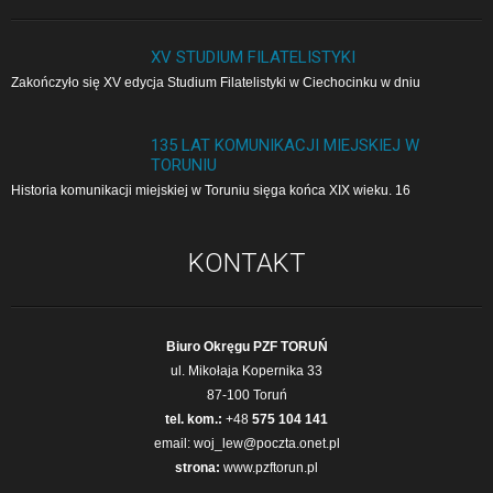
XV STUDIUM FILATELISTYKI
Zakończyło się XV edycja Studium Filatelistyki w Cie­cho­cin­ku w dniu
135 LAT KOMUNIKACJI MIEJSKIEJ W
TORUNIU
Historia komunikacji miejskiej w Toruniu sięga końca XIX wieku. 16
KONTAKT
Biuro Okręgu PZF TORUŃ
ul. Mikołaja Kopernika 33
87-100 Toruń
tel. kom.:
+48
575 104 141
email:
woj_lew@poczta.onet.pl
strona:
www.pzftorun.pl