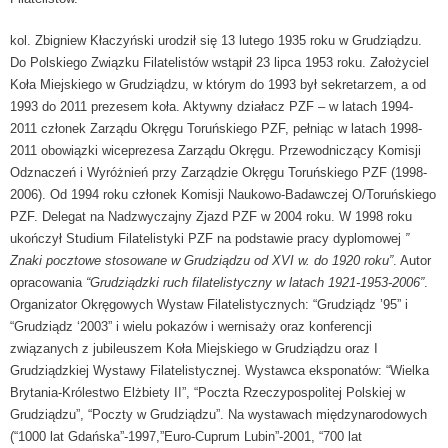
kol. Zbigniew Kłaczyński urodził się 13 lutego 1935 roku w Grudziądzu.
Do Polskiego Związku Filatelistów wstąpił 23 lipca 1953 roku. Założyciel
Koła Miejskiego w Grudziądzu, w którym do 1993 był sekretarzem, a od
1993 do 2011 prezesem koła. Aktywny działacz PZF – w latach 1994-
2011 członek Zarządu Okręgu Toruńskiego PZF, pełniąc w latach 1998-
2011 obowiązki wiceprezesa Zarządu Okręgu. Przewodniczący Komisji
Odznaczeń i Wyróżnień przy Zarządzie Okręgu Toruńskiego PZF (1998-
2006). Od 1994 roku członek Komisji Naukowo-Badawczej O/Toruńskiego
PZF. Delegat na Nadzwyczajny Zjazd PZF w 2004 roku. W 1998 roku
ukończył Studium Filatelistyki PZF na podstawie pracy dyplomowej
”
Znaki pocztowe stosowane w Grudziądzu od XVI w. do 1920 roku”
. Autor
opracowania
“Grudziądzki ruch filatelistyczny w latach 1921-1953-2006”
.
Organizator Okręgowych Wystaw Filatelistycznych: “Grudziądz ’95” i
“Grudziądz ‘2003” i wielu pokazów i wernisaży oraz konferencji
związanych z jubileuszem Koła Miejskiego w Grudziądzu oraz I
Grudziądzkiej Wystawy Filatelistycznej. Wystawca eksponatów: “Wielka
Brytania-Królestwo Elżbiety II”, “Poczta Rzeczypospolitej Polskiej w
Grudziądzu”, “Poczty w Grudziądzu”. Na wystawach międzynarodowych
(“1000 lat Gdańska”-1997,”Euro-Cuprum Lubin”-2001, “700 lat