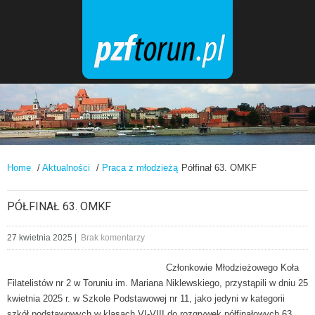
Home
/
Aktualności
/
Praca z młodzieżą
Półfinał 63. OMKF
PÓŁFINAŁ 63. OMKF
27 kwietnia 2025
|
Brak komentarzy
Członkowie Młodzieżowego Koła
Filatelistów nr 2 w Toruniu im. Mariana Niklewskiego, przystąpili w dniu 25
kwietnia 2025 r. w Szkole Podstawowej nr 11, jako jedyni w kategorii
szkół podstawowych w klasach VI-VIII do rozgrywek półfinałowych 63.