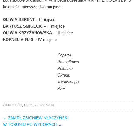
podstawowe w klasach VI-VIII będą uczestnicy MKF nr 2, którzy zajęli w
kolejności pierwsze dwa miejsca:
OLIWIA BERENT
– I miejsce
BARTOSZ ŚMIGECKI
– II miejsce
OLIWIA KRZYŻANOWSKA
– III miejce
KORNELIA FLIS
– IV miejsce
Koperta
Pamiątkowa
Półfinału
Okręgu
Toruńskiego
PZF
Aktualności
,
Praca z młodzieżą
←
ZMARŁ ZBIGNIEW KŁACZYŃSKI
AKTUALNOŚCI
W TORUNIU PO WYBORACH
→