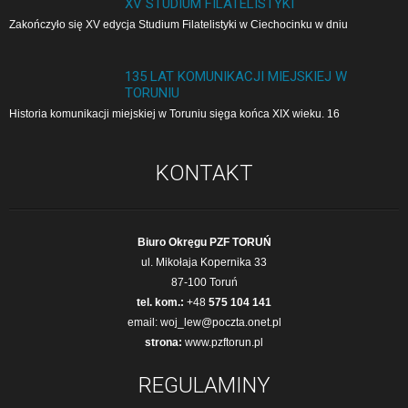
XV STUDIUM FILATELISTYKI
Zakończyło się XV edycja Studium Filatelistyki w Cie­cho­cin­ku w dniu
135 LAT KOMUNIKACJI MIEJSKIEJ W
TORUNIU
Historia komunikacji miejskiej w Toruniu sięga końca XIX wieku. 16
KONTAKT
Biuro Okręgu PZF TORUŃ
ul. Mikołaja Kopernika 33
87-100 Toruń
tel. kom.:
+48
575 104 141
email:
woj_lew@poczta.onet.pl
strona:
www.pzftorun.pl
REGULAMINY