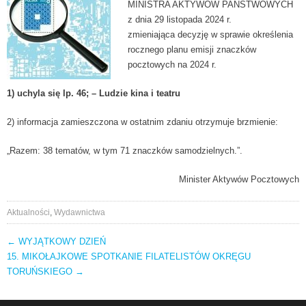
MINISTRA AKTYWÓW PAŃSTWOWYCH
z dnia 29 listopada 2024 r.
zmieniająca decyzję w sprawie określenia
rocznego planu emisji znaczków
pocztowych na 2024 r.
1) uchyla się lp. 46; – Ludzie kina i teatru
2) informacja zamieszczona w ostatnim zdaniu otrzymuje brzmienie:
„Razem: 38 tematów, w tym 71 znaczków samodzielnych.”.
Minister Aktywów Pocztowych
Aktualności
,
Wydawnictwa
←
WYJĄTKOWY DZIEŃ
AKTUALNOŚCI
15. MIKOŁAJKOWE SPOTKANIE FILATELISTÓW OKRĘGU
TORUŃSKIEGO
→