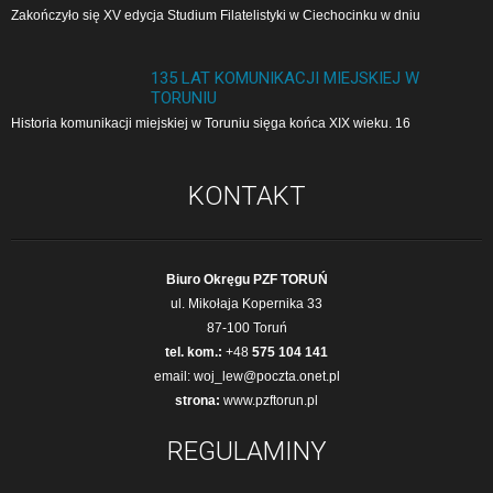
Zakończyło się XV edycja Studium Filatelistyki w Cie­cho­cin­ku w dniu
135 LAT KOMUNIKACJI MIEJSKIEJ W
TORUNIU
Historia komunikacji miejskiej w Toruniu sięga końca XIX wieku. 16
KONTAKT
Biuro Okręgu PZF TORUŃ
ul. Mikołaja Kopernika 33
87-100 Toruń
tel. kom.:
+48
575 104 141
email:
woj_lew@poczta.onet.pl
strona:
www.pzftorun.pl
REGULAMINY