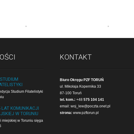
OŚCI
KONTAKT
 STUDIUM
Biuro Okręgu PZF TORUŃ
ATELISTYKI
ul. Mikołaja Kopernika 33
dycja Studium Filatelistyki
87-100 Toruń
niu
tel. kom.:
+48
575 104 141
email:
woj_lew@poczta.onet.pl
5 LAT KOMUNIKACJI
strona:
www.pzftorun.pl
EJSKIEJ W TORUNIU
i miejskiej w Toruniu sięga
6