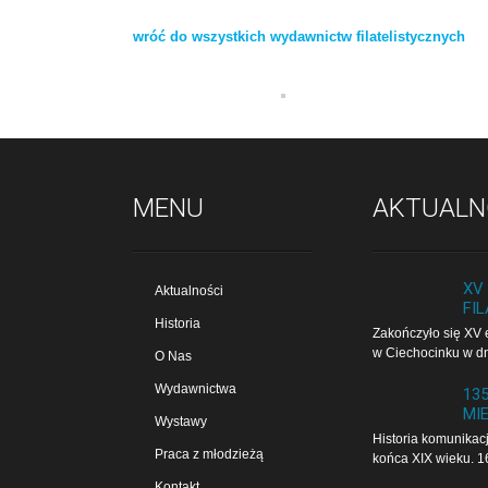
wróć do wszystkich wydawnictw filatelistycznych
MENU
AKTUALN
XV
Aktualności
FIL
Historia
Zakończyło się XV e
w Cie­cho­cin­ku w d
O Nas
Wydawnictwa
13
MI
Wystawy
Historia komunikacj
Praca z młodzieżą
końca XIX wieku. 1
Kontakt