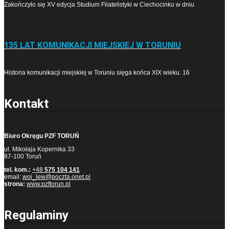
Zakończyło się XV edycja Studium Filatelistyki w Cie­cho­cin­ku w dniu
135 LAT KOMUNIKACJI MIEJSKIEJ W TORUNIU
Historia komunikacji miejskiej w Toruniu sięga końca XIX wieku. 16
Kontakt
Biuro Okręgu PZF TORUŃ
ul. Mikołaja Kopernika 33
87-100 Toruń
tel. kom.:
+48
575 104 141
email:
woj_lew@poczta.onet.pl
strona:
www.pzftorun.pl
Regulaminy