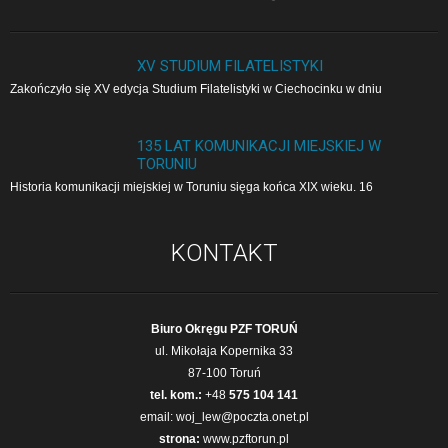
XV STUDIUM FILATELISTYKI
Zakończyło się XV edycja Studium Filatelistyki w Cie­cho­cin­ku w dniu
135 LAT KOMUNIKACJI MIEJSKIEJ W
TORUNIU
Historia komunikacji miejskiej w Toruniu sięga końca XIX wieku. 16
KONTAKT
Biuro Okręgu PZF TORUŃ
ul. Mikołaja Kopernika 33
87-100 Toruń
tel. kom.:
+48
575 104 141
email:
woj_lew@poczta.onet.pl
strona:
www.pzftorun.pl