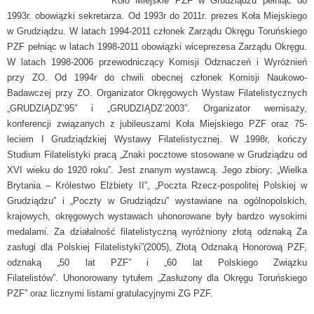
Koło Miejskie PZF w Grudziądzu pełniąc do
1993r. obowiązki sekretarza. Od 1993r do 2011r. prezes Koła Miejskiego
w Grudziądzu. W latach 1994-2011 członek Zarządu Okręgu Toruńskiego
PZF pełniąc w latach 1998-2011 obowiązki wiceprezesa Zarządu Okręgu.
W latach 1998-2006 przewodniczący Komisji Odznaczeń i Wyróżnień
przy ZO. Od 1994r do chwili obecnej członek Komisji Naukowo-
Badawczej przy ZO. Organizator Okręgowych Wystaw Filatelistycznych
„GRUDZIĄDZ’95” i „GRUDZIĄDZ’2003”. Organizator wernisaży,
konferencji związanych z jubileuszami Koła Miejskiego PZF oraz 75-
leciem I Grudziądzkiej Wystawy Filatelistycznej. W 1998r, kończy
Studium Filatelistyki pracą „Znaki pocztowe stosowane w Grudziądzu od
XVI wieku do 1920 roku”. Jest znanym wystawcą. Jego zbiory: „Wielka
Brytania – Królestwo Elżbiety II”, „Poczta Rzecz-pospolitej Polskiej w
Grudziądzu” i „Poczty w Grudziądzu” wystawiane na ogólnopolskich,
krajowych, okręgowych wystawach uhonorowane były bardzo wysokimi
medalami. Za działalność filatelistyczną wyróżniony złotą odznaką Za
zasługi dla Polskiej Filatelistyki”(2005), Złotą Odznaką Honorową PZF,
odznaką „50 lat PZF” i „60 lat Polskiego Związku
Filatelistów”. Uhonorowany tytułem „Zasłużony dla Okręgu Toruńskiego
PZF” oraz licznymi listami gratulacyjnymi ZG PZF.