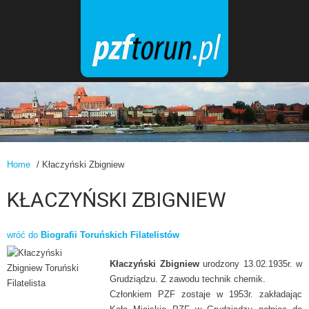
Home
/ Kłaczyński Zbigniew
KŁACZYŃSKI ZBIGNIEW
wróć do
Biografii Toruńskich Filatelistów
Kłaczyński Zbigniew
urodzony 13.02.1935r. w
Grudziądzu. Z zawodu technik chemik.
Członkiem PZF zostaje w 1953r. zakładając