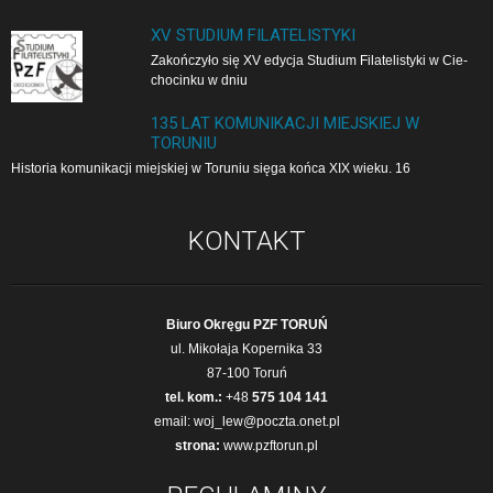
XV STUDIUM FILATELISTYKI
Zakończyło się XV edycja Studium Filatelistyki w Cie­
cho­cin­ku w dniu
135 LAT KOMUNIKACJI MIEJSKIEJ W
TORUNIU
Historia komunikacji miejskiej w Toruniu sięga końca XIX wieku. 16
KONTAKT
Biuro Okręgu PZF TORUŃ
ul. Mikołaja Kopernika 33
87-100 Toruń
tel. kom.:
+48
575 104 141
email:
woj_lew@poczta.onet.pl
strona:
www.pzftorun.pl