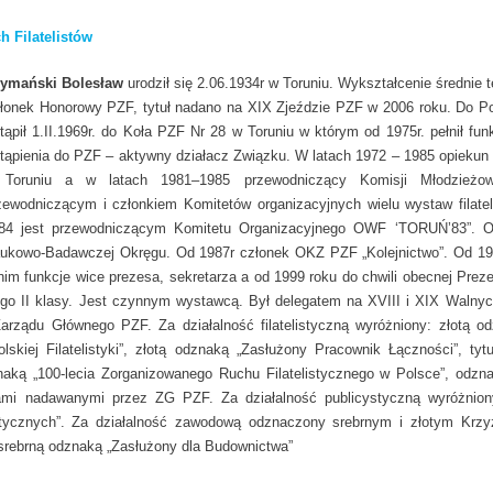
h Filatelistów
ymański Bolesław
urodził się 2.06.1934r w Toruniu. Wykształcenie średnie 
łonek Honorowy PZF, tytuł nadano na XIX Zjeździe PZF w 2006 roku. Do Pol
tąpił 1.II.1969r. do Koła PZF Nr 28 w Toruniu w którym od 1975r. pełnił fun
tąpienia do PZF – aktywny działacz Związku. W latach 1972 – 1985 opiekun 
Toruniu a w latach 1981–1985 przewodniczący Komisji Młodzieżow
zewodniczącym i członkiem Komitetów organizacyjnych wielu wystaw filate
84 jest przewodniczącym Komitetu Organizacyjnego OWF ‘TORUŃ’83”. Od
ukowo-Badawczej Okręgu. Od 1987r członek OKZ PZF „Kolejnictwo”. Od 19
im funkcje wice prezesa, sekretarza a od 1999 roku do chwili obecnej Pre
ego II klasy. Jest czynnym wystawcą. Był delegatem na XVIII i XIX Walny
arządu Głównego PZF. Za działalność filatelistyczną wyróżniony: złotą 
lskiej Filatelistyki”, złotą odznaką „Zasłużony Pracownik Łączności”, ty
aką „100-lecia Zorganizowanego Ruchu Filatelistycznego w Polsce”, odzna
ami nadawanymi przez ZG PZF. Za działalność publicystyczną wyróżnion
listycznych”. Za działalność zawodową odznaczony srebrnym i złotym Krzy
 srebrną odznaką „Zasłużony dla Budownictwa”