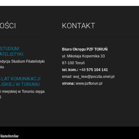
OŚCI
KONTAKT
 STUDIUM
Biuro Okręgu PZF TORUŃ
ATELISTYKI
ul. Mikołaja Kopernika 33
dycja Studium Filatelistyki
87-100 Toruń
niu
tel. kom.:
+48
575 104 141
email:
woj_lew@poczta.onet.pl
5 LAT KOMUNIKACJI
strona:
www.pzftorun.pl
EJSKIEJ W TORUNIU
i miejskiej w Toruniu sięga
6
latelistów