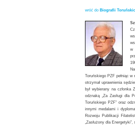
wróć do
Biografii Toruńskic
Sz
Cz
ws
ws
w 
pr
19
Na
Toruńskiego PZF pełniąc w n
otrzymał uprawnienia sędzi
był wybierany na członka Z
odznaką „Za Zasługi dla Po
Toruńskiego PZF” oraz odzn
innymi medalami i dyplom
Rozwoju Publikacji Filate
„Zasłużony dla Energetyki”,