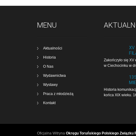
MENU
AKTUALN
XV
Aktualności
FIL
Historia
Zakończyło się XV e
w Cie­cho­cin­ku w d
O Nas
Wydawnictwa
13
MI
Wystawy
Historia komunikacj
Praca z młodzieżą
końca XIX wieku. 1
Kontakt
Oficjalna Witryna
Okręgu Toruńskiego Polskiego Związku Fi