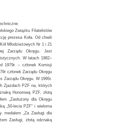
techniczne.
skiego Związku Filatelistów
kcję prezesa Koła. Od chwili
Kół Młodzieżowych Nr 1 i 21
ej Zarządu Okręgu. Jest
listycznych. W latach 1982–
 1979r. – członek Komisji
79r członek Zarządu Okręgu
zes Zarządu Okręgu. W 1995r.
ch Zjazdach PZF na, których
odznaką Honorową PZF, złotą
tułem „Zasłużony dla Okręgu
ką „50-lecia PZF” i wieloma
y medalem „Za Zasługi dla
żem Zasługi, złotą odznaką